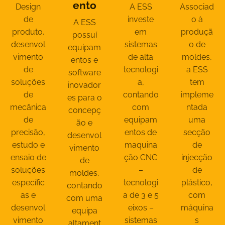
ento
Design
A ESS
Associad
de
investe
o à
A ESS
produto,
em
produçã
possuí
desenvol
sistemas
o de
equipam
vimento
de alta
moldes,
entos e
de
tecnologi
a ESS
software
soluções
a,
tem
inovador
de
contando
impleme
es para o
mecânica
com
ntada
concepç
de
equipam
uma
ão e
precisão,
entos de
secção
desenvol
estudo e
maquina
de
vimento
ensaio de
ção CNC
injecção
de
soluções
–
de
moldes,
específic
tecnologi
plástico,
contando
as e
a de 3 e 5
com
com uma
desenvol
eixos –
máquina
equipa
vimento
sistemas
s
altament