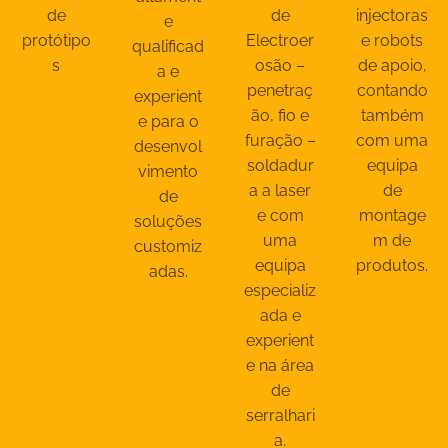
de
de
injectoras
e
protótipo
Electroer
e robots
qualificad
s
osão –
de apoio,
a e
penetraç
contando
experient
ão, fio e
também
e para o
furação –
com uma
desenvol
soldadur
equipa
vimento
a a laser
de
de
e com
montage
soluções
uma
m de
customiz
equipa
produtos.
adas.
especializ
ada e
experient
e na área
de
serralhari
a.